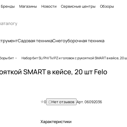
Бренды
Магазины
Новости
Сервисные центры
Обзоры
струмент
Садовая техника
Снегоуборочная техника
боры бит
Набор бит SL/PH/Tx/PZ и головок c рукояткой SMART в кейсе, 20 
ояткой SMART в кейсе, 20 шт Felo
0
Нет отзывов
Арт.
06092036
Характеристики