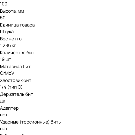
100
Высота, мм
50
Единица товара
Штука
Вес нетто
1.286 кг
Количество бит
19 шт
Материал бит
CrMoV
Хвостовик бит
1/4 (тип С)
Держатель бит
да
Адаптер
нет
Ударные (торсионные) биты
нет