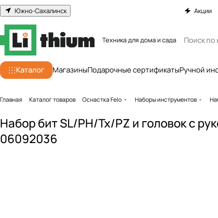
Южно-Сахалинск
Акции
Техника для дома и сада
Каталог
Магазины
Подарочные сертификаты
Ручной ин
Главная
Каталог товаров
Оснастка Felo
Наборы инструментов
На
Набор бит SL/PH/Tx/PZ и головок c рук
06092036