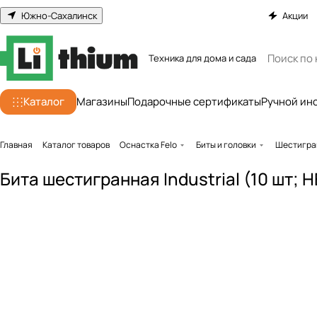
Южно-Сахалинск
Акции
Техника для дома и сада
Каталог
Магазины
Подарочные сертификаты
Ручной ин
Главная
Каталог товаров
Оснастка Felo
Биты и головки
Шестигра
Бита шестигранная Industrial (10 шт; 