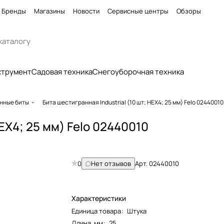
Бренды
Магазины
Новости
Сервисные центры
Обзоры
струмент
Садовая техника
Снегоуборочная техника
нные биты
Бита шестигранная Industrial (10 шт; HEX4; 25 мм) Felo 02440010
HEX4; 25 мм) Felo 02440010
0
Нет отзывов
Арт.
02440010
Характеристики
Единица товара
:
Штука
Длина, мм
:
25