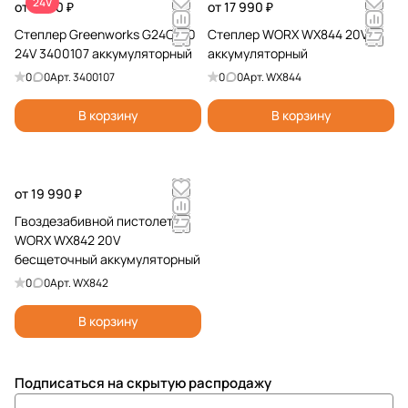
24V
от 7 490 ₽
от 17 990 ₽
Степлер Greenworks G24CS10
Степлер WORX WX844 20V
24V 3400107 аккумуляторный
аккумуляторный
0
0
Арт.
3400107
0
0
Арт.
WX844
В корзину
В корзину
от 19 990 ₽
Гвоздезабивной пистолет
WORX WX842 20V
бесщеточный аккумуляторный
0
0
Арт.
WX842
В корзину
Подписаться
на скрытую распродажу