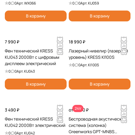
0
0
Арт.
WX066
0
0
Арт.
KU059
В корзину
В корзину
7 990 ₽
18 990 ₽
Фен технический KRESS
Лазерный нивелир (лазерный
KU043 2000Вт с цифровым
уровень) KRESS KI100S
дисплеем электрический
0
0
Арт.
KI100S
0
0
Арт.
KU043
В корзину
В корзину
24V
3 490 ₽
от 7 990 ₽
Фен технический KRESS
Беспроводная акустическая
KU042 2000Вт электрический
система (колонка)
Greenworks GPT-MNBS
0
0
Арт.
KU042