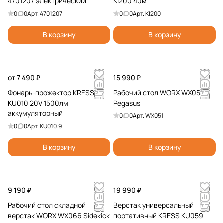
4701207 электрический
KI200 40м
0
0
Арт.
4701207
0
0
Арт.
KI200
В корзину
В корзину
от 7 490 ₽
15 990 ₽
Фонарь-прожектор KRESS
Рабочий стол WORX WX051
KU010 20V 1500лм
Pegasus
аккумуляторный
0
0
Арт.
WX051
0
0
Арт.
KU010.9
В корзину
В корзину
9 190 ₽
19 990 ₽
Рабочий стол складной
Верстак универсальный
верстак WORX WX066 Sidekick
портативный KRESS KU059