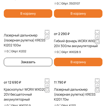
24V/220V 3503107
0
0
Арт.
3503107
аккумуляторная
В корзину
В корзину
от 2 290 ₽
Лазерный дальномер
(лазерная рулетка) KRESS
Гибкий фонарь WORX WX028
KI202 100м
20V 300лм аккумуляторный
0
0
Арт.
KI202
0
0
Арт.
WX028.9
Заказать
В корзину
от 12 690 ₽
11 790 ₽
Краскопульт WORX WX020.9
Лазерный дальномер
20V бесщеточный
(лазерная рулетка) KRESS
аккумуляторный
KI201 70м
0
0
Арт.
WX020.9
0
0
Арт.
KI201