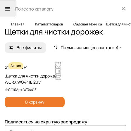
Главная
Каталог товаров
Садовая техника
Щетки для чис
Щетки для чистки дорожек
Все фильтры
По умолчанию (возрастание)
Акция
от 29 590 ₽
Щетка для чистки дорожек
WORX WG441E 20V
0
0
Арт.
WG441E
В корзину
Подписаться
на скрытую распродажу