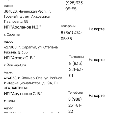
(928)333-
Адрес
95-55
364020, Чеченская Респ., г.
Грозный, ул. им. Академика
Павлова, д. 55
Телефоны
ИП "Арсланов И.З."
На карте
8 (341) 474-
г. Сарапул
05-35
Адрес
427960, г. Сарапул, ул. Степана
Разина, д. 35Б
Телефоны
ИП "Артюх С. В."
На карте
8 (836)
г. Йошкар-Ола
221-53-
Адрес
01
424038, г. Йошкар-Ола, ул. Войнов-
Интернационалистов, д. 19А, ТЦ
«ГАЛАКТИКА»
Телефоны
ИП "Арутюнов С. В."
На карте
8 (988)
г. Сочи
231-81-
Адрес
22