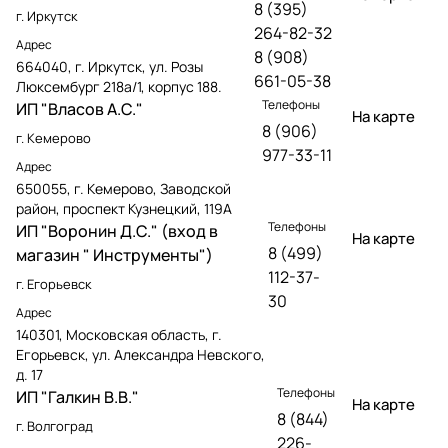
8 (395)
г. Иркутск
264-82-32
Адрес
8 (908)
664040, г. Иркутск, ул. Розы
661-05-38
Люксембург 218а/1, корпус 188.
Телефоны
ИП "Власов А.С."
На карте
8 (906)
г. Кемерово
977-33-11
Адрес
650055, г. Кемерово, Заводской
район, проспект Кузнецкий, 119А
Телефоны
ИП "Воронин Д.С." (вход в
На карте
8 (499)
магазин " Инструменты")
112-37-
г. Егорьевск
30
Адрес
140301, Московская область, г.
Егорьевск, ул. Александра Невского,
д. 17
Телефоны
ИП "Галкин В.В."
На карте
8 (844)
г. Волгоград
226-