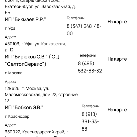
620141, Свердловская обл., г.
Екатеринбург, ул. Завокзальная, д.
6Б
Телефоны
ИП "Бикмаев Р.Р."
На карте
8 (347) 248-48-
г. Уфа
00
Адрес
450103, г.Уфа, ул. Кавказская,
д. 12
Телефоны
ИП "Бирюков С.В." ( СЦ
На карте
8 (495)
"СелтопСервис")
532-63-32
г. Москва
Адрес
129626, г. Москва, ул.
Маломосковская, дом 22, строение
12
Телефоны
ИП "Бобков Э.В."
На карте
8 (918)
г. Краснодар
391-33-
Адрес
88
350022, Краснодарский край, г.