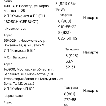
Адрес
8 (921) 054-
160014, г. Вологда, ул. Карла
14-84
Маркса, д. 25
Телефоны
ИП "Клименко А.Г." (СЦ
На карте
8 (960)
"BOSCH-СЕРВИС")
910-55-22
г. Новокузнецк
8 (923)
Адрес
623-60-02
654029, г. Новокузнецк, ул.
Вокзальная, д. 24 , этаж 2
Телефоны
ИП "Князева Е.В."
На карте
8 (926)
М.О. г. Балашиха
637-
Адрес
32-31
143900, Московская область, г.
Балашиха, ш. Энтузиастов, д. 1Г
(территория Западная Коммунальная
Зона, ТЦ М7, этаж 2)
Телефоны
ИП "Коблов П.Ю."
На карте
8(861)
г. Краснодар
272-88-
Адрес
88