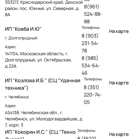
353217, Краснодарский край, Динской
8(961)
район, пос. Южный, ул. Северная, д.
524-88-
8А
88
Телефоны
ИП "Ковба И.Ю"
На карте
8 (903)
г. Долгопрудный
231-54-
Адрес
78
141704, Московская область, г.
8 (985)
Долгопрудный, ул. Октябрьская,
534-64-
д.22А
46
Телефоны
ИП "Козлова И.Б." (СЦ "Удачная
На карте
8 (351)
техника")
220-74-
г. Челябинск
05
Адрес
454138, Челябинская обл., г.
Челябинск, ул. Молодогвардейцев, д.
7, корп. 3
Телефоны
ИП "Кокорин И.С." (СЦ "Техно
На карте
8 (3522)