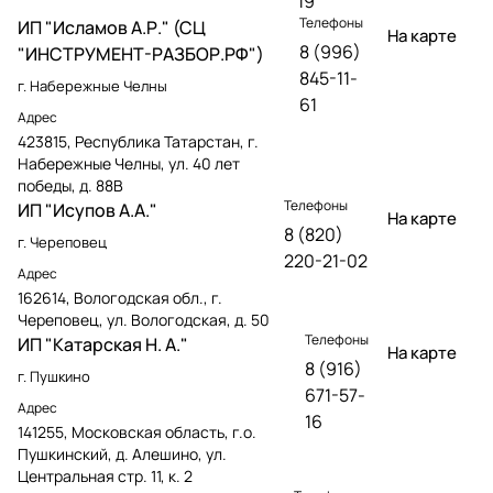
19
Телефоны
ИП "Исламов А.Р." (СЦ
На карте
8 (996)
"ИНСТРУМЕНТ-РАЗБОР.РФ")
845-11-
г. Набережные Челны
61
Адрес
423815, Республика Татарстан, г.
Набережные Челны, ул. 40 лет
победы, д. 88В
Телефоны
ИП "Исупов А.А."
На карте
8 (820)
г. Череповец
220-21-02
Адрес
162614, Вологодская обл., г.
Череповец, ул. Вологодская, д. 50
Телефоны
ИП "Катарская Н. А."
На карте
8 (916)
г. Пушкино
671-57-
Адрес
16
141255, Московская область, г.о.
Пушкинский, д. Алешино, ул.
Центральная стр. 11, к. 2