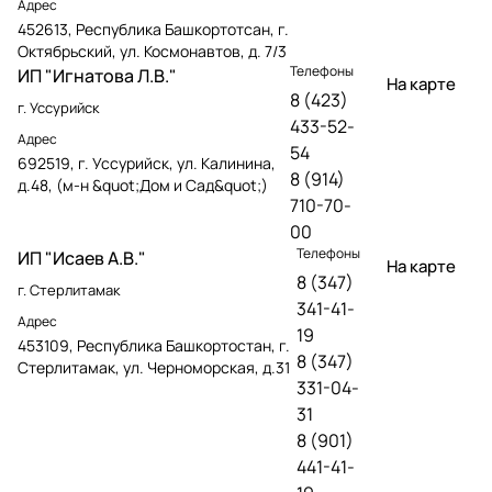
Адрес
452613, Республика Башкортотсан, г.
Октябрьский, ул. Космонавтов, д. 7/3
Телефоны
ИП "Игнатова Л.В."
На карте
8 (423)
г. Уссурийск
433-52-
Адрес
54
692519, г. Уссурийск, ул. Калинина,
8 (914)
д.48, (м-н &quot;Дом и Сад&quot;)
710-70-
00
Телефоны
ИП "Исаев А.В."
На карте
8 (347)
г. Стерлитамак
341-41-
Адрес
19
453109, Республика Башкортостан, г.
8 (347)
Стерлитамак, ул. Черноморская, д.31
331-04-
31
8 (901)
441-41-