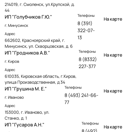
214019, г. Смоленск, ул.Крупской, д.
44
Телефоны
ИП "Голубчиков Г.Ю."
На карте
8 (391)
г. Минусинск
322-07-
Адрес
13
662602, Красноярский край, г.
Минусинск, ул. Скворцовская, д. 6
Телефоны
ИП "Гродников А.В."
На карте
8 (8332)
г. Киров
227-377
Адрес
610035, Кировская область, г.Киров,
улица Производственная, д 34
Телефоны
ИП "Грушина М. Е."
На карте
8 (493) 241-66-
г. Иваново
77
Адрес
153000, г. Иваново, ул.
Станко, д. 1
Телефоны
ИП "Гусаров А.Н."
На карте
8 (492)