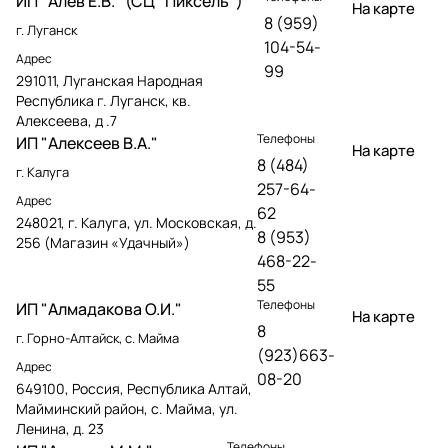
ИП "Алев Е.В." (СЦ "Пиксель")
На карте
8 (959)
г. Луганск
104-54-
Адрес
99
291011, Луганская Народная
Республика г. Луганск, кв.
Алексеева, д .7
Телефоны
ИП "Алексеев В.А."
На карте
8 (484)
г. Калуга
257-64-
Адрес
62
248021, г. Калуга, ул. Московская, д.
8 (953)
256 (Магазин «Удачный»)
468-22-
55
Телефоны
ИП "Алмадакова О.И."
На карте
8
г. Горно-Алтайск, с. Майма
(923)663-
Адрес
08-20
649100, Россия, Республика Алтай,
Майминский район, с. Майма, ул.
Ленина, д. 23
Телефоны