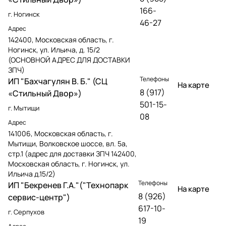
166-
г. Ногинск
46-27
Адрес
142400, Московская область, г.
Ногинск, ул. Ильича, д. 15/2
(ОСНОВНОЙ АДРЕС ДЛЯ ДОСТАВКИ
ЗПЧ)
Телефоны
ИП "Бахчагулян В. Б." (СЦ
На карте
8 (917)
«Стильный Двор»)
501-15-
г. Мытищи
08
Адрес
141006, Московская область, г.
Мытищи, Волковское шоссе, вл. 5а,
стр.1 (адрес для доставки ЗПЧ 142400,
Московская область, г. Ногинск, ул.
Ильича д.15/2)
Телефоны
ИП "Бекренев Г.А."("Технопарк
На карте
8 (926)
сервис-центр")
617-10-
г. Серпухов
19