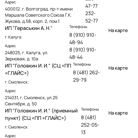
Адрес
47-77
400012, г. Волгоград, пр-т имени
232-
Маршала Советского Союза Г.К.
52-77
Жукова, д.58, корп. 2, пом.1
Телефоны
ИП "Гераськин А. Н."
На карте
8 (910) 910-
г. Калуга
48-94
Адрес
8 (910) 910-
248025, г. Калуга, ул.
48-44
Зерновая, д. 10а
Телефоны
ИП "Головкин И. И." (СЦ «ПП
На карте
8 (481) 262-
«ГЛАЙС»)
29-79
г. Смоленск
Адрес
214031, г. Смоленск, ул.25
Сентября, д. 50
Телефоны
ИП "Головкин И. И." (приемный
На карте
8 (481)
пункт) (СЦ «ПП «ГЛАЙС»)
252-05-
г. Смоленск
13
Адрес