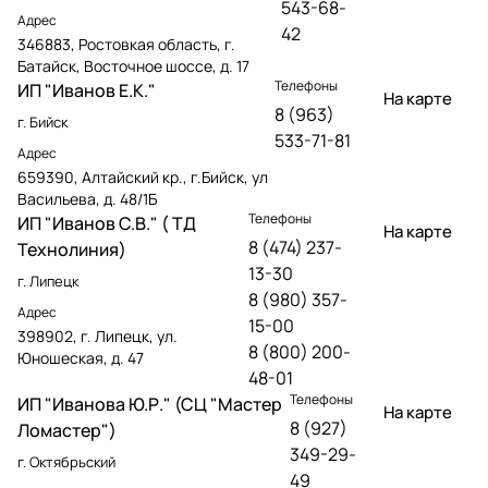
543-68-
Адрес
42
346883, Ростовкая область, г.
Батайск, Восточное шоссе, д. 17
Телефоны
ИП "Иванов Е.К."
На карте
8 (963)
г. Бийск
533-71-81
Адрес
659390, Алтайский кр., г.Бийск, ул
Васильева, д. 48/1Б
Телефоны
ИП "Иванов С.В." ( ТД
На карте
8 (474) 237-
Технолиния)
13-30
г. Липецк
8 (980) 357-
Адрес
15-00
398902, г. Липецк, ул.
8 (800) 200-
Юношеская, д. 47
48-01
Телефоны
ИП "Иванова Ю.Р." (СЦ "Мастер
На карте
8 (927)
Ломастер")
349-29-
г. Октябрьский
49