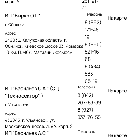
251-91-
корп. А
41
Телефоны
ИП "Быркэ О.Г."
На карте
8 (962)
г. Обнинск
171-46-
Адрес
19
249032, Калужская область, г.
8 (960)
Обнинск, Киевское шоссе 33, Ярмарка
521-16-
101км, П.М6/1, Магазин «Космос»
68
8 (484)
583-
05-19
Телефоны
ИП "Васильев С.А." (СЦ
На карте
8 (842)
"Техносектор" )
267-83-39
г. Ульяновск
8 (927)
Адрес
837-76-55
432045, г. Ульяновск, ул.
Московское шоссе, д. 9А, корп. 2
Телефоны
ИП "Васильев А.С."
На карте