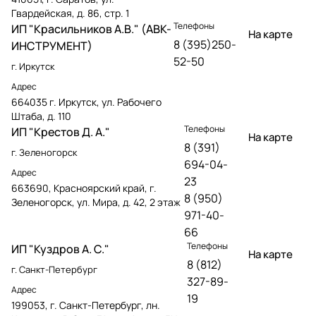
Гвардейская, д. 86, стр. 1
Телефоны
ИП "Красильников А.В." (АВК-
На карте
8 (395)250-
ИНСТРУМЕНТ)
52-50
г. Иркутск
Адрес
664035 г. Иркутск, ул. Рабочего
Штаба, д. 110
Телефоны
ИП "Крестов Д. А."
На карте
8 (391)
г. Зеленогорск
694-04-
Адрес
23
663690, Красноярский край, г.
8 (950)
Зеленогорск, ул. Мира, д. 42, 2 этаж
971-40-
66
Телефоны
ИП "Куздров А. С."
На карте
8 (812)
г. Санкт-Петербург
327-89-
Адрес
19
199053, г. Санкт-Петербург, лн.