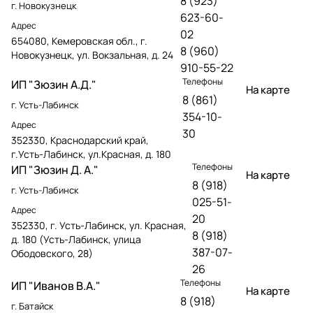
8 (923)
г. Новокузнецк
623-60-
Адрес
02
654080, Кемеровская обл., г.
8 (960)
Новокузнецк, ул. Вокзальная, д. 24
910-55-22
Телефоны
ИП "Зюзин А.Д."
На карте
8 (861)
г. Усть-Лабинск
354-10-
Адрес
30
352330, Краснодарский край,
г.Усть-Лабинск, ул.Красная, д. 180
Телефоны
ИП "Зюзин Д. А."
На карте
8 (918)
г. Усть-Лабинск
025-51-
Адрес
20
352330, г. Усть-Лабинск, ул. Красная,
8 (918)
д. 180 (Усть-Лабинск, улица
387-07-
Ободовского, 28)
26
Телефоны
ИП "Иванов В.А."
На карте
8 (918)
г. Батайск