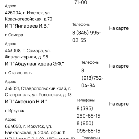
71-00
Адрес
426004, г. Ижевск, ул.
Красногеройская, д.70
Телефоны
ИП "Янгараев И.В."
На карте
8 (846) 995-
г. Самара
02-55
Адрес
443008, г. Самара, ул.
Физкультурная, д. 98
Телефоны
ИП "Абдулвагидова Э.Ф."
На карте
8
г. Ставрополь
(918)752-
Адрес
04-84
355021, Ставропольский край, г.
Ставрополь, ул. Родосская, д. 13
Телефоны
ИП "Аксенов Н.И."
На карте
8 (395)
г. Иркутск
260-85-15
Адрес
8 (950)
664050, г. Иркутск, ул.
095-85-15
Байкальская, д. 203А, офис 11
Телефоны