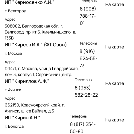
Телефоны
ИП "Керносенко А.И."
На карте
8 (908)
г. Белгород
788-17-
Адрес
01
308002, Белгородская обл, г.
Белгород, пр-кт Б. Хмельницкого, д.
133В
Телефоны
ИП "Киреев И.А." (ФТ Озон)
На карте
8 (916)
г. Москва
624-55-
Адрес
73
121471, г. Москва, улица Гвардейская,
дом 3, корпус 1, Сервисный центр.
Телефоны
ИП "Кириллов А. Ф."
На карте
8 (953)
г. Ачинск
582-28-22
Адрес
662150, Красноярский край, г.
Ачинск, ш-се Байкал, д.3
Телефоны
ИП "Кирин А.Н."
На карте
8 (817) 254-
г. Вологда
50-80