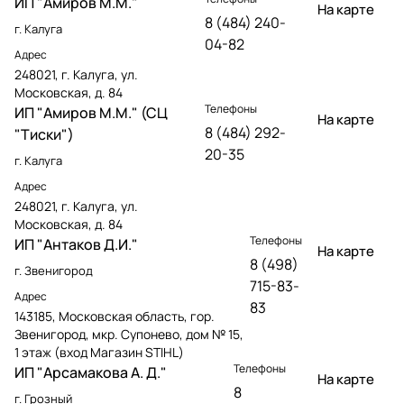
ИП "Амиров М.М."
На карте
8 (484) 240-
г. Калуга
04-82
Адрес
248021, г. Калуга, ул.
Московская, д. 84
Телефоны
ИП "Амиров М.М." (СЦ
На карте
8 (484) 292-
"Тиски")
20-35
г. Калуга
Адрес
248021, г. Калуга, ул.
Московская, д. 84
Телефоны
ИП "Антаков Д.И."
На карте
8 (498)
г. Звенигород
715-83-
Адрес
83
143185, Московская область, гор.
Звенигород, мкр. Супонево, дом № 15,
1 этаж (вход Магазин STIHL)
Телефоны
ИП "Арсамакова А. Д."
На карте
8
г. Грозный