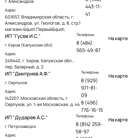
г. Александров
443-11-
Адрес
41
601657, Владимирская область, г.
Александров, ул. Геологов, д. 8, стр.1
магазин &quot;Первый&quot;
Телефоны
ИП "Гусев И.С."
На карте
8 (484)
г. Киров (Калужская обл)
565-49-87
Адрес
249440, г. Киров, Калужская обл.,
пер. Базарный, д. 2
Телефоны
ИП "Дмитриев А.Ф."
На карте
8 (929)
г. Серпухов
971-81-
Адрес
09
142207, Московская область, г.
8 (496)
Серпухов, ул. 1-ая Московская, д. 44
776-16-15
Телефоны
ИП "Дударев А.С."
На карте
8 (814) 259-
г. Петрозаводск
58-97
Адрес