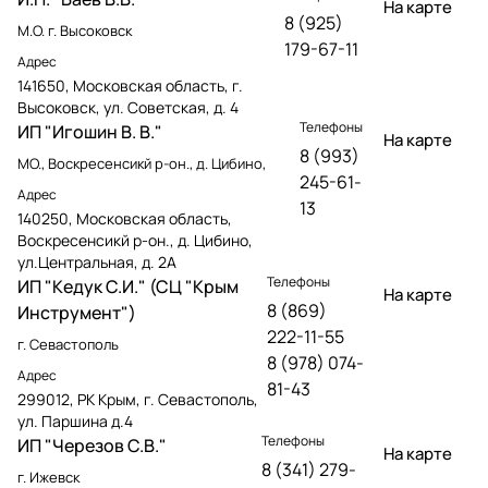
На карте
8 (925)
М.О. г. Высоковск
179-67-11
Адрес
141650, Московская область, г.
Высоковск, ул. Советская, д. 4
Телефоны
ИП "Игошин В. В."
На карте
8 (993)
МО., Воскресенсикй р-он., д. Цибино,
245-61-
Адрес
13
140250, Московская область,
Воскресенсикй р-он., д. Цибино,
ул.Центральная, д. 2А
Телефоны
ИП "Кедук С.И." (СЦ "Крым
На карте
8 (869)
Инструмент")
222-11-55
г. Севастополь
8 (978) 074-
Адрес
81-43
299012, РК Крым, г. Севастополь,
ул. Паршина д.4
Телефоны
ИП "Черезов С.В."
На карте
8 (341) 279-
г. Ижевск