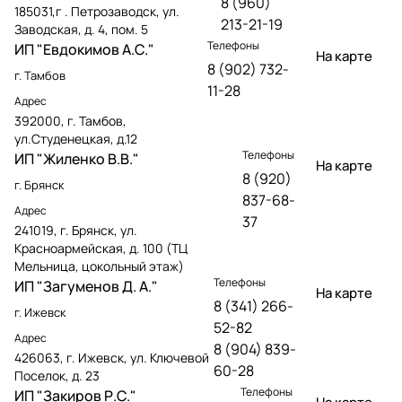
8 (960)
185031,г . Петрозаводск, ул.
213-21-19
Заводская, д. 4, пом. 5
Телефоны
ИП "Евдокимов А.С."
На карте
8 (902) 732-
г. Тамбов
11-28
Адрес
392000, г. Тамбов,
ул.Студенецкая, д.12
Телефоны
ИП "Жиленко В.В."
На карте
8 (920)
г. Брянск
837-68-
Адрес
37
241019, г. Брянск, ул.
Красноармейская, д. 100 (ТЦ
Мельница, цокольный этаж)
Телефоны
ИП "Загуменов Д. А."
На карте
8 (341) 266-
г. Ижевск
52-82
Адрес
8 (904) 839-
426063, г. Ижевск, ул. Ключевой
60-28
Поселок, д. 23
Телефоны
ИП "Закиров Р.С."