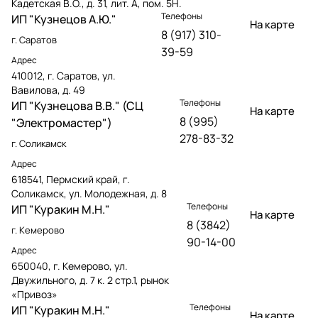
Кадетская В.О., д. 31, лит. А, пом. 5Н.
Телефоны
ИП "Кузнецов А.Ю."
На карте
8 (917) 310-
г. Саратов
39-59
Адрес
410012, г. Саратов, ул.
Вавилова, д. 49
Телефоны
ИП "Кузнецова В.В." (СЦ
На карте
8 (995)
"Электромастер")
278-83-32
г. Соликамск
Адрес
618541, Пермский край, г.
Соликамск, ул. Молодежная, д. 8
Телефоны
ИП "Куракин М.Н."
На карте
8 (3842)
г. Кемерово
90-14-00
Адрес
650040, г. Кемерово, ул.
Двужильного, д. 7 к. 2 стр.1, рынок
«Привоз»
Телефоны
ИП "Куракин М.Н."
На карте