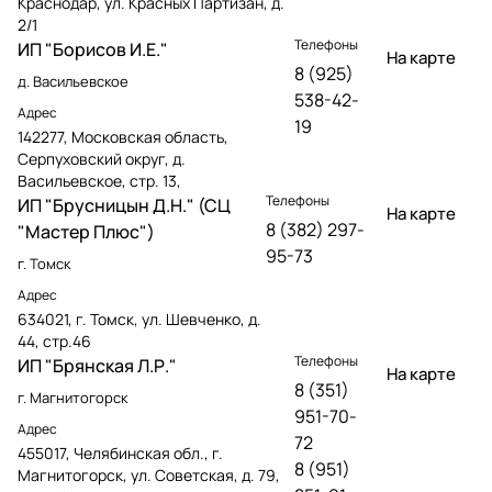
Краснодар, ул. Красных Партизан, д.
2/1
Телефоны
ИП "Борисов И.Е."
На карте
8 (925)
д. Васильевское
538-42-
Адрес
19
142277, Московская область,
Серпуховский округ, д.
Васильевское, стр. 13,
Телефоны
ИП "Брусницын Д.Н." (СЦ
На карте
8 (382) 297-
"Мастер Плюс")
95-73
г. Томск
Адрес
634021, г. Томск, ул. Шевченко, д.
44, стр.46
Телефоны
ИП "Брянская Л.Р."
На карте
8 (351)
г. Магнитогорск
951-70-
Адрес
72
455017, Челябинская обл., г.
8 (951)
Магнитогорск, ул. Советская, д. 79,