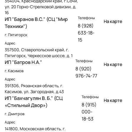
354004, Краснодарский край, г.Сочи,
ул. 20 Горно-Стрелковой дивизии, д.
16
Телефоны
ИП "Баранов В.С." (СЦ "Мир
На карте
8 (928)
Техники")
633-18-
г. Пятигорск
15
Адрес
357500, Ставропольский край, г.
Пятигорск, Черкесское шоссе, д. 1
Телефоны
ИП "Батров Н.А."
На карте
8 (920)
г. Касимов
976-74-77
Адрес
391306, Рязанская область, г.
Касимов, ул. Загородная, д.43
Телефоны
ИП "Бахчагулян В. Б." (СЦ
На карте
8 (915)
«Стильный Двор»)
000-
г. Дмитров
18-53
Адрес
141800, Московская область, г.