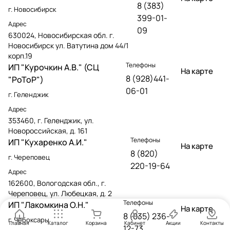
8 (383)
г. Новосибирск
399-01-
Адрес
09
630024, Новосибирская обл. г.
Новосибирск ул. Ватутина дом 44/1
корп.19
Телефоны
ИП "Курочкин А.В." (СЦ
На карте
8 (928)441-
"РоТоР")
06-01
г. Геленджик
Адрес
353460, г. Геленджик, ул.
Новороссийская, д. 161
Телефоны
ИП "Кухаренко А.И."
На карте
8 (820)
г. Череповец
220-19-64
Адрес
162600, Вологодская обл., г.
Череповец, ул. Любецкая, д. 2
Телефоны
ИП "Лакомкина О.Н."
На карте
8 (835) 236-
г. Чебоксары
Главная
Каталог
Корзина
Кабинет
Акции
Контакты
12-73