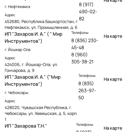
На карте
8 (917)
г. Нефтекамск
490-02-
Адрес
82
452680, Республика Башкортостан, г.
Нефтекамск, ул. Промышленная, д. 6
Телефоны
ИП "Захаров И. А." ( " Мир
На карте
8 (836) 230-
Инструментов")
45-48
г. Йошкар-Ола
8 (960)
Адрес
305-38-21
424006, г. Йошкар-Ола, ул.
Гончарова, д. 9
Телефоны
ИП "Захаров И. А." ("Мир
На карте
8 (835)
Инструментов")
263-97-
г. Чебоксары
50
Адрес
428020, Чувашская Республика, г.
Чебоксары, ул. Хевешская, д. 5, корп.
1
Телефоны
ИП "Захарова Т.Н."
На карте