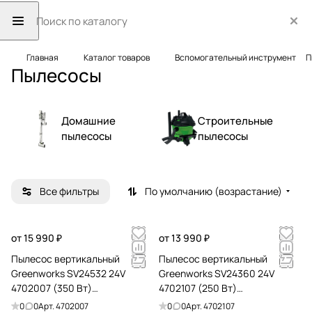
Главная
Каталог товаров
Вспомогательный инструмент
П
Пылесосы
Домашние
Строительные
пылесосы
пылесосы
Все фильтры
По умолчанию (возрастание)
от 15 990 ₽
от 13 990 ₽
Пылесос вертикальный
Пылесос вертикальный
Greenworks SV24532 24V
Greenworks SV24360 24V
4702007 (350 Вт)
4702107 (250 Вт)
аккумуляторный с зарядным
аккумуляторный
0
0
Арт.
4702007
0
0
Арт.
4702107