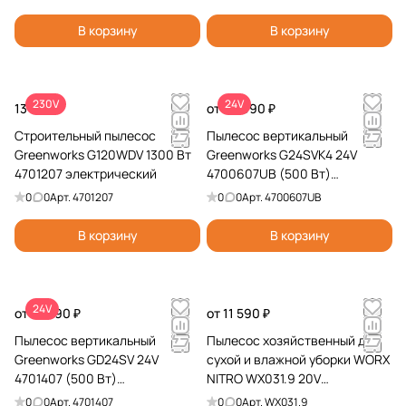
устройством
В корзину
В корзину
230V
24V
13 990 ₽
от 29 990 ₽
Строительный пылесос
Пылесос вертикальный
Greenworks G120WDV 1300 Вт
Greenworks G24SVK4 24V
4701207 электрический
4700607UB (500 Вт)
аккумуляторный
0
0
Арт.
4701207
0
0
Арт.
4700607UB
В корзину
В корзину
24V
от 12 990 ₽
от 11 590 ₽
Пылесос вертикальный
Пылесос хозяйственный для
Greenworks GD24SV 24V
сухой и влажной уборки WORX
4701407 (500 Вт)
NITRO WX031.9 20V
аккумуляторный
аккумуляторный
0
0
Арт.
4701407
0
0
Арт.
WX031.9