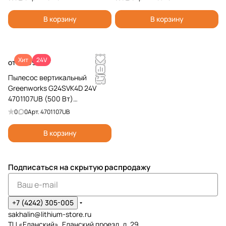
В корзину
В корзину
Хит
24V
от 39 990 ₽
Пылесос вертикальный
Greenworks G24SVK4D 24V
4701107UB (500 Вт)
аккумуляторный
0
0
Арт.
4701107UB
В корзину
Подписаться
на скрытую распродажу
+7 (4242) 305-005
sakhalin@lithium-store.ru
ТЦ «Еланский», Еланский проезд, д. 29