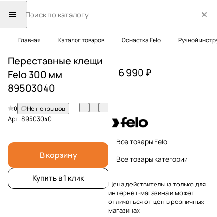
Главная
Каталог товаров
Оснастка Felo
Ручной инстр
Переставные клещи
6 990 ₽
Felo 300 мм
89503040
0
Нет отзывов
Арт.
89503040
Все товары Felo
В корзину
Все товары категории
Купить в 1 клик
Цена действительна только для
интернет-магазина и может
отличаться от цен в розничных
магазинах