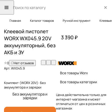
Главная
Каталог товаров
Ручной инструмент
Клеевые
Клеевой пистолет
3 390 ₽
WORX WX045.9 20V
аккумуляторный, без
АКБ и ЗУ
0
Нет отзывов
Арт.
WX045.9
Все товары Worx
Все товары категории
Комплект (WORX 20V):
Без
аккумулятора и зарядки
Без аккумулятора и
Цена действительна только для
зарядки
интернет-магазина и может
отличаться от цен в розничных
магазинах