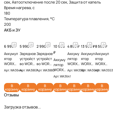
сек, Автоотключение после 20 сек, Защита от капель
Время нагрева, с
180
Температура плавления, °С
200
АКБ и ЗУ
6 990 ₽
5 990 ₽
2 990 ₽
10 990
4 890 ₽
13 990 ₽
8 590 ₽
₽
Аккумул
Зарядное
Зарядное
Аккуму
Аккумул
Аккумул
ятор
устройст
устройст
лятор
ятор
ятор
Аккуму
WORX
во WORX
во WORX
WORX
WORX
WORX
лятор
WA3644
WA3867
WA3880
WA3551
WA3648
WA3553
WORX
Арт.
WA3644
Арт.
WA3867
Арт.
WA3880
Арт.
WA3551
Арт.
WA3648
Арт.
WA3553
PRO 20V
20V 6А
20V 2А
20V 2Ач
20V 8Ач
20V 4Ач
WA3641
Арт.
WA3641
4Ач
20V 6Ач
В
В
В
В
В
В
В
корзину
корзину
корзину
корзину
корзину
корзину
корзину
Отзывы
Загрузка отзывов...