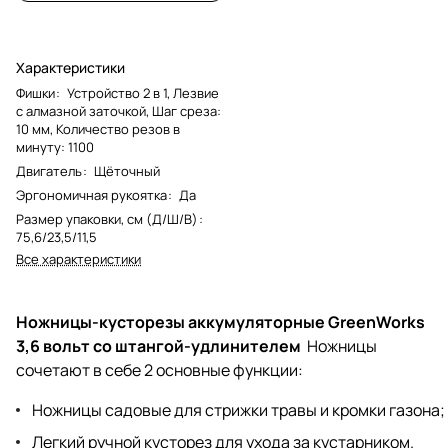
Характеристики
Фишки
:
Устройство 2 в 1, Лезвие
с алмазной заточкой, Шаг среза:
10 мм, Количество резов в
минуту: 1100
Двигатель
:
Щёточный
Эргономичная рукоятка
:
Да
Размер упаковки, см (Д/Ш/В)
:
75,6/23,5/11,5
Все характеристики
Ножницы-кусторезы аккумуляторные GreenWorks
3,6 вольт со штангой-удлинителем
Ножницы
сочетают в себе 2 основные функции:
Ножницы садовые для стрижки травы и кромки газона;
Легкий ручной кусторез для ухода за кустарником.