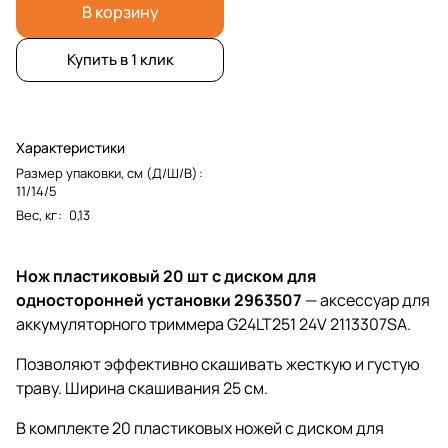
В корзину
Купить в 1 клик
Характеристики
Размер упаковки, см (Д/Ш/В)
:
11/14/5
Вес, кг
:
0,13
Нож пластиковый 20 шт с диском для
односторонней установки 2963507
— аксессуар
для
аккумуляторного триммера G24LT251 24V 2113307SA
.
Позволяют эффективно скашивать жесткую и густую
траву. Ширина скашивания 25 см.
В комплекте 20 пластиковых ножей с диском для