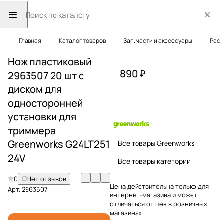
Главная
Каталог товаров
Зап. части и аксессуары
Рас
Нож пластиковый
890 ₽
2963507 20 шт с
диском для
односторонней
установки для
триммера
Greenworks G24LT251
Все товары Greenworks
24V
Все товары категории
0
Нет отзывов
Цена действительна только для
Арт.
2963507
интернет-магазина и может
отличаться от цен в розничных
магазинах