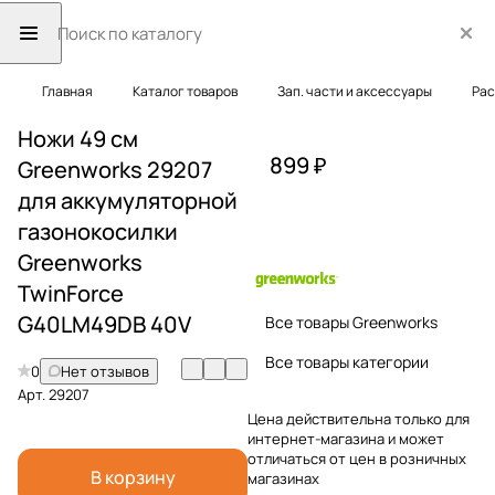
Главная
Каталог товаров
Зап. части и аксессуары
Рас
Ножи 49 см
899 ₽
Greenworks 29207
для аккумуляторной
газонокосилки
Greenworks
TwinForce
G40LM49DB 40V
Все товары Greenworks
Все товары категории
0
Нет отзывов
Арт.
29207
Цена действительна только для
интернет-магазина и может
отличаться от цен в розничных
В корзину
магазинах