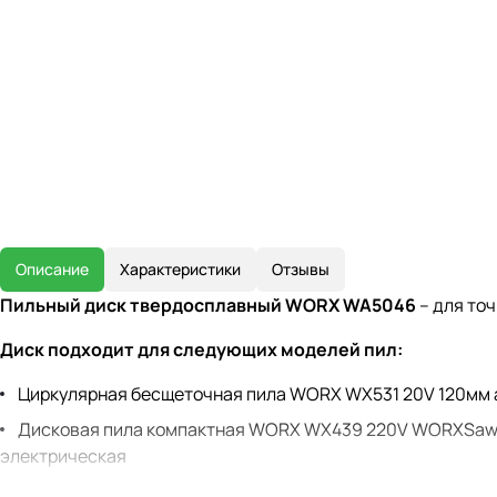
Описание
Характеристики
Отзывы
Пильный диск твердосплавный WORX WA5046
– для точ
Диск подходит для следующих моделей пил:
Циркулярная бесщеточная пила WORX WX531 20V 120мм 
Дисковая пила компактная WORX WX439 220V WORXSaw
электрическая
Дисковая пила WORX WX427 220V WORXSaw 710Вт 120мм