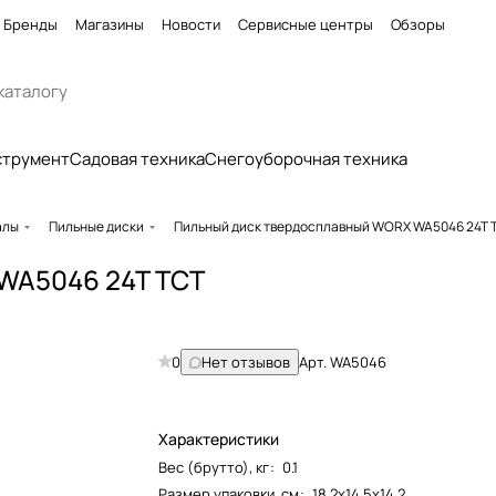
Бренды
Магазины
Новости
Сервисные центры
Обзоры
струмент
Садовая техника
Снегоуборочная техника
алы
Пильные диски
Пильный диск твердосплавный WORX WA5046 24T 
WA5046 24T TCT
0
Нет отзывов
Арт.
WA5046
Характеристики
Вес (брутто), кг
:
0.1
Размер упаковки, см
:
18,2х14,5х14,2