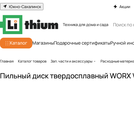
Южно-Сахалинск
Акции
Техника для дома и сада
Каталог
Магазины
Подарочные сертификаты
Ручной ин
Главная
Каталог товаров
Зап. части и аксессуары
Расходные матери
Пильный диск твердосплавный WORX 