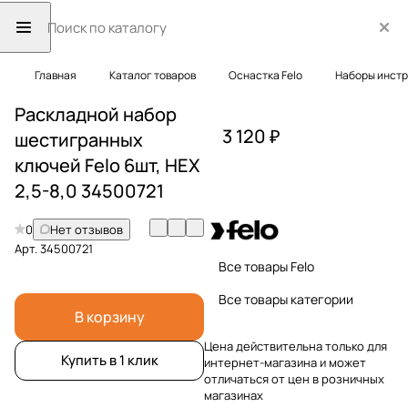
Главная
Каталог товаров
Оснастка Felo
Наборы инст
Раскладной набор
3 120 ₽
шестигранных
ключей Felo 6шт, HEX
2,5-8,0 34500721
0
Нет отзывов
Арт.
34500721
Все товары Felo
Все товары категории
В корзину
Цена действительна только для
Купить в 1 клик
интернет-магазина и может
отличаться от цен в розничных
магазинах