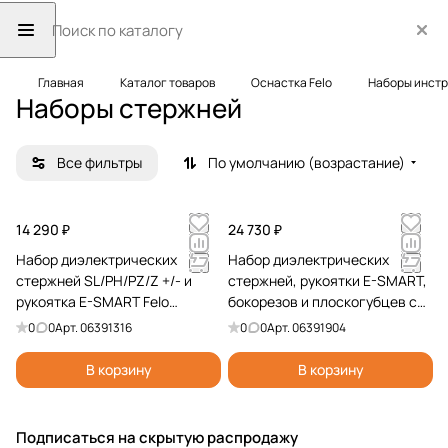
Главная
Каталог товаров
Оснастка Felo
Наборы инст
Наборы стержней
Все фильтры
По умолчанию (возрастание)
14 290 ₽
24 730 ₽
Набор диэлектрических
Набор диэлектрических
стержней SL/PH/PZ/Z +/- и
стержней, рукоятки E-SMART,
рукоятка E-SMART Felo
бокорезов и плоскогубцев с
06391316
отверткой тестером Felo
0
0
Арт.
06391316
0
0
Арт.
06391904
06391904
В корзину
В корзину
Подписаться
на скрытую распродажу